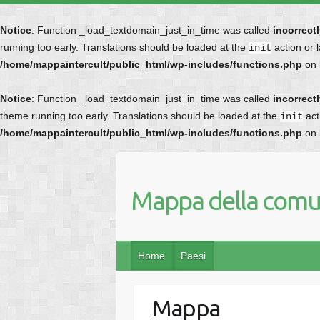
Notice
: Function _load_textdomain_just_in_time was called
incorrect
running too early. Translations should be loaded at the
action or 
init
/home/mappaintercult/public_html/wp-includes/functions.php
on 
Notice
: Function _load_textdomain_just_in_time was called
incorrect
theme running too early. Translations should be loaded at the
act
init
/home/mappaintercult/public_html/wp-includes/functions.php
on 
Mappa della comun
Home
Paesi
Mappa