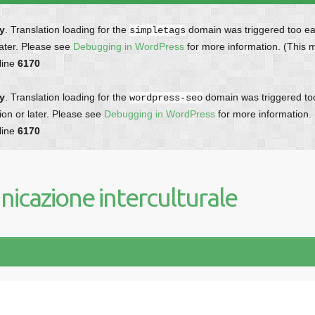
ly
. Translation loading for the
domain was triggered too earl
simpletags
later. Please see
Debugging in WordPress
for more information. (This 
line
6170
ly
. Translation loading for the
domain was triggered too 
wordpress-seo
ion or later. Please see
Debugging in WordPress
for more information.
line
6170
icazione interculturale